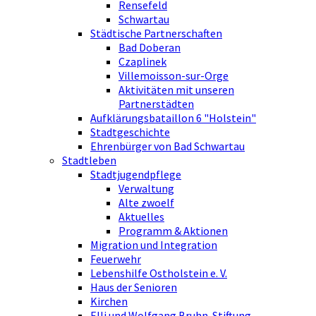
Rensefeld
Schwartau
Städtische Partnerschaften
Bad Doberan
Czaplinek
Villemoisson-sur-Orge
Aktivitäten mit unseren
Partnerstädten
Aufklärungsbataillon 6 "Holstein"
Stadtgeschichte
Ehrenbürger von Bad Schwartau
Stadtleben
Stadtjugendpflege
Verwaltung
Alte zwoelf
Aktuelles
Programm & Aktionen
Migration und Integration
Feuerwehr
Lebenshilfe Ostholstein e. V.
Haus der Senioren
Kirchen
Elli und Wolfgang Bruhn-Stiftung