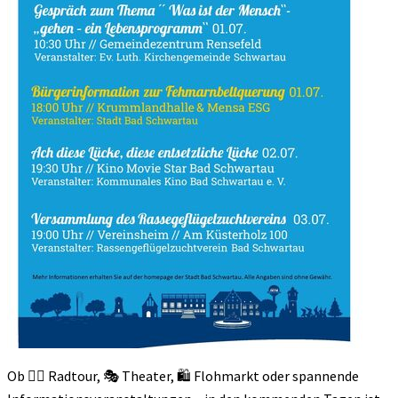
Ob 🚴‍♀️ Radtour, 🎭 Theater, 🛍️ Flohmarkt oder spannende