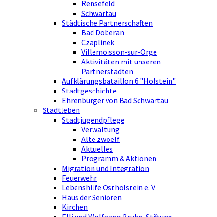
Rensefeld
Schwartau
Städtische Partnerschaften
Bad Doberan
Czaplinek
Villemoisson-sur-Orge
Aktivitäten mit unseren
Partnerstädten
Aufklärungsbataillon 6 "Holstein"
Stadtgeschichte
Ehrenbürger von Bad Schwartau
Stadtleben
Stadtjugendpflege
Verwaltung
Alte zwoelf
Aktuelles
Programm & Aktionen
Migration und Integration
Feuerwehr
Lebenshilfe Ostholstein e. V.
Haus der Senioren
Kirchen
Elli und Wolfgang Bruhn-Stiftung