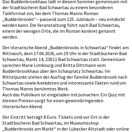
Das Buddenbrookhaus lädt in diesem Sommer gemeinsam mit
der Stadtbücherei Bad Schwartau zu einem besonderen
Talkformat ein, bei dem Thomas Manns Roman
„Buddenbrooks“ – passend zum 125. Jubiläum – neu entdeckt
werden kann. Die Veranstaltung führt nach Bad Schwartau,
einem der wenigen Orte, die im Roman konkret genannt
werden.
Der literarische Abend „Buddenbrooks in Schwartau“ findet am
Mittwoch, dem 17.06.2026, um 19 Uhr in der Stadtbücherei Bad
Schwartau, Markt 14, 23611 Bad Schwartau statt. Gemeinsam
sprechen Marie Limbourg und Britta Dittmann vom
Buddenbrookhaus über den Schauplatz Schwartau. Im
Mittelpunkt stehen der Ausflug der Familie Buddenbrook nach
Schwartau sowie Anekdoten und interessante Fakten rund um
Thomas Manns berühmtes Werk.
Auch das Publikum ist eingeladen mitzumachen: Ein Quiz mit
kleinen Preisen sorgt für einen gewinnbringenden
literarischen Abend.
Der Eintritt beträgt 8 Euro. Tickets sind vor Ort in der
Stadtbücherei Bad Schwartau, im Museumsshop
„Buddenbrooks am Markt“ in der Lübecker Altstadt oder online