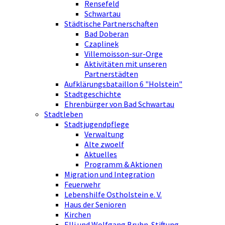
Rensefeld
Schwartau
Städtische Partnerschaften
Bad Doberan
Czaplinek
Villemoisson-sur-Orge
Aktivitäten mit unseren
Partnerstädten
Aufklärungsbataillon 6 "Holstein"
Stadtgeschichte
Ehrenbürger von Bad Schwartau
Stadtleben
Stadtjugendpflege
Verwaltung
Alte zwoelf
Aktuelles
Programm & Aktionen
Migration und Integration
Feuerwehr
Lebenshilfe Ostholstein e. V.
Haus der Senioren
Kirchen
Elli und Wolfgang Bruhn-Stiftung