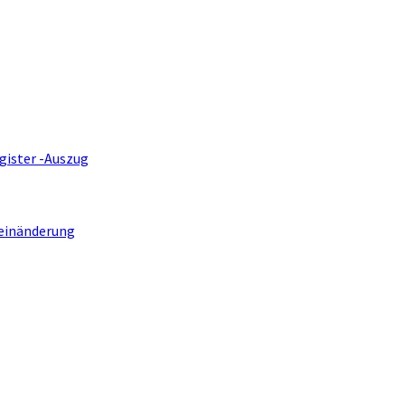
gister -Auszug
einänderung