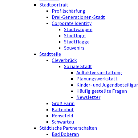
Stadtportrait
Profilschärfung
Drei-Generationen-Stadt
Corporate Identity
Stadtwappen
Stadtlogo
Stadtflagge
Souvenirs
Stadtteile
Cleverbrück
Soziale Stadt
Auftaktveranstaltung
Planungswerkstatt
Kinder- und Jugendbeteiligu
Häufig gestellte Fragen
Newsletter
Groß Parin
Kaltenhof
Rensefeld
Schwartau
Städtische Partnerschaften
Bad Doberan