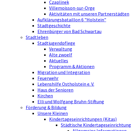
Czaplinek
Villemoisson-sur-Orge
Aktivitäten mit unseren Partnerstädten
Aufklärungsbataillon 6 "Holstein"
Stadtgeschichte
Ehrenbürger von Bad Schwartau
Stadtleben
Stadtjugendpflege
Verwaltung
Alte zwoelf
Aktuelles
Programm & Aktionen
Migration und Integration
Feuerwehr
Lebenshilfe Ostholstein e. V.
Haus der Senioren
Kirchen
Elli und Wolfgang Bruhn-Stiftung
Förderung & Bildung
Unsere Kleinen
Kindertageseinrichtungen (Kitas)
Städtische Kindertageseinrichtung
Allgemeine Informationen