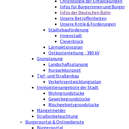
Chronologie der Entwicklungen
Infos für Bürgerinnen und Bürger
Infos der Deutschen Bahn
Unsere Betroffenheiten
Unsere Kritik & Forderungen
Städtebauförderung
Innenstadt
Cleverbrück
Lärmaktionsplan
Ostküstenleitung - 380 kV
Grünplanung
Landschaftsplanung
Kurparkkonzept
Tief- und Straßenbau
Verkehrsentwicklungsplan
Immobilienangebote der Stadt
Wohngrundstücke
Gewerbegrundstücke
Mischgebietsgrundstücke
Mängelmelder
Straßenbeleuchtung
Bürgerportal & Onlinedienste
Bürgerportal