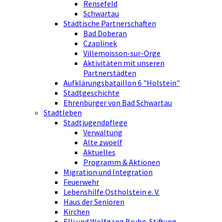
Rensefeld
Schwartau
Städtische Partnerschaften
Bad Doberan
Czaplinek
Villemoisson-sur-Orge
Aktivitäten mit unseren
Partnerstädten
Aufklärungsbataillon 6 "Holstein"
Stadtgeschichte
Ehrenbürger von Bad Schwartau
Stadtleben
Stadtjugendpflege
Verwaltung
Alte zwoelf
Aktuelles
Programm & Aktionen
Migration und Integration
Feuerwehr
Lebenshilfe Ostholstein e. V.
Haus der Senioren
Kirchen
Elli und Wolfgang Bruhn-Stiftung