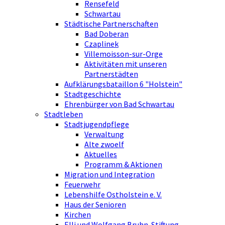
Rensefeld
Schwartau
Städtische Partnerschaften
Bad Doberan
Czaplinek
Villemoisson-sur-Orge
Aktivitäten mit unseren
Partnerstädten
Aufklärungsbataillon 6 "Holstein"
Stadtgeschichte
Ehrenbürger von Bad Schwartau
Stadtleben
Stadtjugendpflege
Verwaltung
Alte zwoelf
Aktuelles
Programm & Aktionen
Migration und Integration
Feuerwehr
Lebenshilfe Ostholstein e. V.
Haus der Senioren
Kirchen
Elli und Wolfgang Bruhn-Stiftung