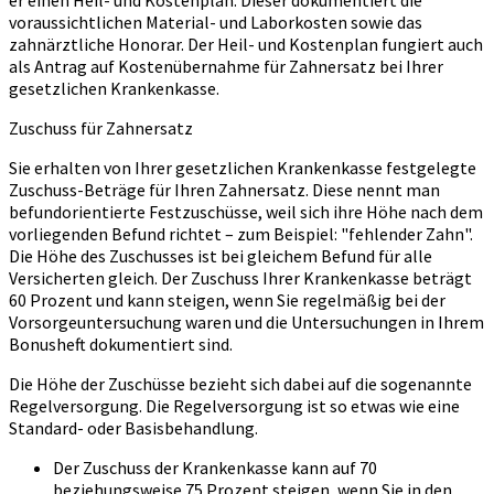
er einen Heil- und Kostenplan. Dieser dokumentiert die
voraussichtlichen Material- und Laborkosten sowie das
zahnärztliche Honorar. Der Heil- und Kostenplan fungiert auch
als Antrag auf Kostenübernahme für Zahnersatz bei Ihrer
gesetzlichen Krankenkasse.
Zuschuss für Zahnersatz
Sie erhalten von Ihrer gesetzlichen Krankenkasse festgelegte
Zuschuss-Beträge für Ihren Zahnersatz. Diese nennt man
befundorientierte Festzuschüsse, weil sich ihre Höhe nach dem
vorliegenden Befund richtet – zum Beispiel: "fehlender Zahn".
Die Höhe des Zuschusses ist bei gleichem Befund für alle
Versicherten gleich. Der Zuschuss Ihrer Krankenkasse beträgt
60 Prozent und kann steigen, wenn Sie regelmäßig bei der
Vorsorgeuntersuchung waren und die Untersuchungen in Ihrem
Bonusheft dokumentiert sind.
Die Höhe der Zuschüsse bezieht sich dabei auf die sogenannte
Regelversorgung. Die Regelversorgung ist so etwas wie eine
Standard- oder Basisbehandlung.
Der Zuschuss der Krankenkasse kann auf 70
beziehungsweise 75 Prozent steigen, wenn Sie in den