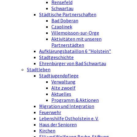
Rensefeld
Schwartau
Städtische Partnerschaften
Bad Doberan
Czaplinek
Villemoisson-sur-Orge
Aktivitäten mit unseren
Partnerstädten
Aufklärungsbataillon 6 "Holstein"
Stadtgeschichte
Ehrenbürger von Bad Schwartau
Stadtleben
Stadtjugendpflege
Verwaltung
Alte zwoelf
Aktuelles
Programm & Aktionen
Migration und Integration
Feuerwehr
Lebenshilfe Ostholstein e. V.
Haus der Senioren
Kirchen
Elli und Wolfgang Bruhn-Stiftung