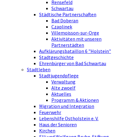
Rensefeld
Schwartau
Städtische Partnerschaften
Bad Doberan
Czaplinek
Villemoisson-sur-Orge
Aktivitäten mit unseren
Partnerstädten
Aufklärungsbataillon 6 "Holstein"
Stadtgeschichte
Ehrenbürger von Bad Schwartau
Stadtleben
Stadtjugendpflege
Verwaltung
Alte zwoelf
Aktuelles
Programm & Aktionen
Migration und Integration
Feuerwehr
Lebenshilfe Ostholstein e. V.
Haus der Senioren
Kirchen
Elli und Wolfgang Bruhn-Stiftung