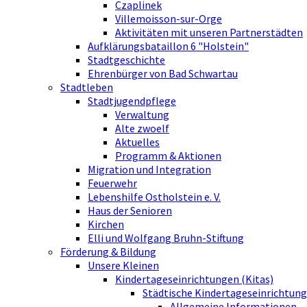
Czaplinek
Villemoisson-sur-Orge
Aktivitäten mit unseren Partnerstädten
Aufklärungsbataillon 6 "Holstein"
Stadtgeschichte
Ehrenbürger von Bad Schwartau
Stadtleben
Stadtjugendpflege
Verwaltung
Alte zwoelf
Aktuelles
Programm & Aktionen
Migration und Integration
Feuerwehr
Lebenshilfe Ostholstein e. V.
Haus der Senioren
Kirchen
Elli und Wolfgang Bruhn-Stiftung
Förderung & Bildung
Unsere Kleinen
Kindertageseinrichtungen (Kitas)
Städtische Kindertageseinrichtung
Allgemeine Informationen