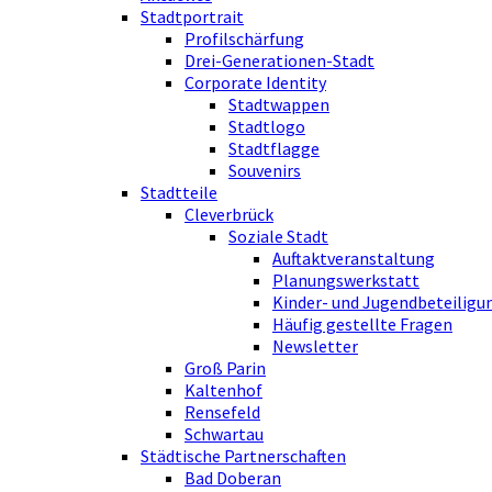
Stadtportrait
Profilschärfung
Drei-Generationen-Stadt
Corporate Identity
Stadtwappen
Stadtlogo
Stadtflagge
Souvenirs
Stadtteile
Cleverbrück
Soziale Stadt
Auftaktveranstaltung
Planungswerkstatt
Kinder- und Jugendbeteiligu
Häufig gestellte Fragen
Newsletter
Groß Parin
Kaltenhof
Rensefeld
Schwartau
Städtische Partnerschaften
Bad Doberan