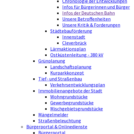
Chronologie der Entwicklungen
Infos für Bürgerinnen und Bürger
Infos der Deutschen Bahn
Unsere Betroffenheiten
Unsere Kritik & Forderungen
Städtebauförderung
Innenstadt
Cleverbrück
Lärmaktionsplan
Ostküstenleitung - 380 kV
Grünplanung
Landschaftsplanung
Kurparkkonzept
Tief- und Straßenbau
Verkehrsentwicklungsplan
Immobilienangebote der Stadt
Wohngrundstücke
Gewerbegrundstücke
Mischgebietsgrundstücke
Mängelmelder
Straßenbeleuchtung
Bürgerportal & Onlinedienste
Bürgerportal