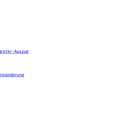
gister -Auszug
einänderung