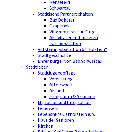
Rensefeld
Schwartau
Städtische Partnerschaften
Bad Doberan
Czaplinek
Villemoisson-sur-Orge
Aktivitäten mit unseren
Partnerstädten
Aufklärungsbataillon 6 "Holstein"
Stadtgeschichte
Ehrenbürger von Bad Schwartau
Stadtleben
Stadtjugendpflege
Verwaltung
Alte zwoelf
Aktuelles
Programm & Aktionen
Migration und Integration
Feuerwehr
Lebenshilfe Ostholstein e. V.
Haus der Senioren
Kirchen
Elli und Wolfgang Bruhn-Stiftung