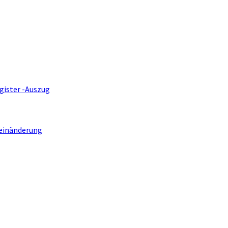
gister -Auszug
einänderung