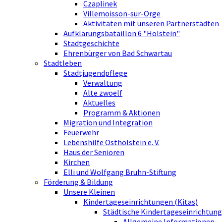
Czaplinek
Villemoisson-sur-Orge
Aktivitäten mit unseren Partnerstädten
Aufklärungsbataillon 6 "Holstein"
Stadtgeschichte
Ehrenbürger von Bad Schwartau
Stadtleben
Stadtjugendpflege
Verwaltung
Alte zwoelf
Aktuelles
Programm & Aktionen
Migration und Integration
Feuerwehr
Lebenshilfe Ostholstein e. V.
Haus der Senioren
Kirchen
Elli und Wolfgang Bruhn-Stiftung
Förderung & Bildung
Unsere Kleinen
Kindertageseinrichtungen (Kitas)
Städtische Kindertageseinrichtung
Allgemeine Informationen