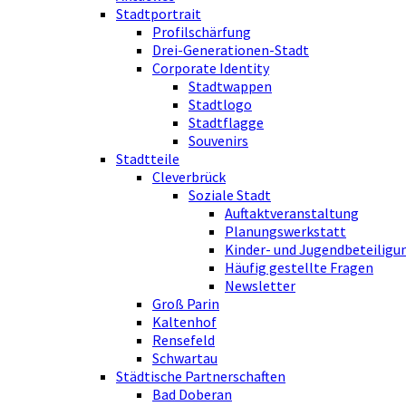
Stadtportrait
Profilschärfung
Drei-Generationen-Stadt
Corporate Identity
Stadtwappen
Stadtlogo
Stadtflagge
Souvenirs
Stadtteile
Cleverbrück
Soziale Stadt
Auftaktveranstaltung
Planungswerkstatt
Kinder- und Jugendbeteiligu
Häufig gestellte Fragen
Newsletter
Groß Parin
Kaltenhof
Rensefeld
Schwartau
Städtische Partnerschaften
Bad Doberan