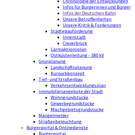
Chronologie der Entwicklungen
Infos für Bürgerinnen und Bürger
Infos der Deutschen Bahn
Unsere Betroffenheiten
Unsere Kritik & Forderungen
Städtebauförderung
Innenstadt
Cleverbrück
Lärmaktionsplan
Ostküstenleitung - 380 kV
Grünplanung
Landschaftsplanung
Kurparkkonzept
Tief- und Straßenbau
Verkehrsentwicklungsplan
Immobilienangebote der Stadt
Wohngrundstücke
Gewerbegrundstücke
Mischgebietsgrundstücke
Mängelmelder
Straßenbeleuchtung
Bürgerportal & Onlinedienste
Bürgerportal