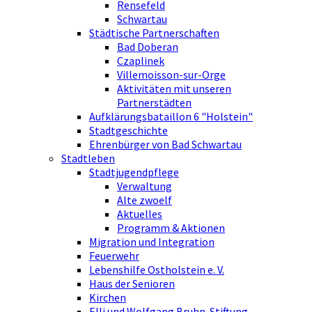
Rensefeld
Schwartau
Städtische Partnerschaften
Bad Doberan
Czaplinek
Villemoisson-sur-Orge
Aktivitäten mit unseren
Partnerstädten
Aufklärungsbataillon 6 "Holstein"
Stadtgeschichte
Ehrenbürger von Bad Schwartau
Stadtleben
Stadtjugendpflege
Verwaltung
Alte zwoelf
Aktuelles
Programm & Aktionen
Migration und Integration
Feuerwehr
Lebenshilfe Ostholstein e. V.
Haus der Senioren
Kirchen
Elli und Wolfgang Bruhn-Stiftung