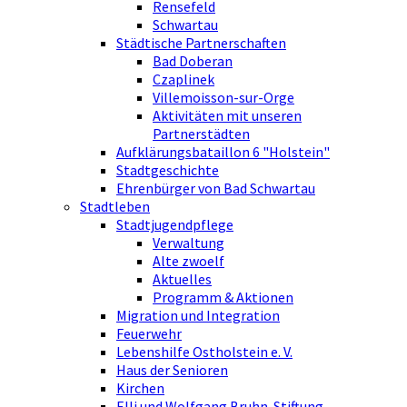
Rensefeld
Schwartau
Städtische Partnerschaften
Bad Doberan
Czaplinek
Villemoisson-sur-Orge
Aktivitäten mit unseren
Partnerstädten
Aufklärungsbataillon 6 "Holstein"
Stadtgeschichte
Ehrenbürger von Bad Schwartau
Stadtleben
Stadtjugendpflege
Verwaltung
Alte zwoelf
Aktuelles
Programm & Aktionen
Migration und Integration
Feuerwehr
Lebenshilfe Ostholstein e. V.
Haus der Senioren
Kirchen
Elli und Wolfgang Bruhn-Stiftung