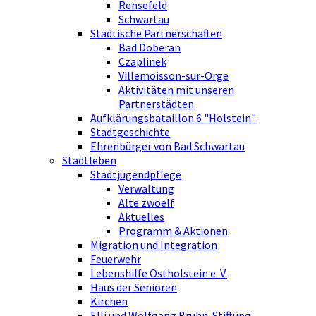
Rensefeld
Schwartau
Städtische Partnerschaften
Bad Doberan
Czaplinek
Villemoisson-sur-Orge
Aktivitäten mit unseren
Partnerstädten
Aufklärungsbataillon 6 "Holstein"
Stadtgeschichte
Ehrenbürger von Bad Schwartau
Stadtleben
Stadtjugendpflege
Verwaltung
Alte zwoelf
Aktuelles
Programm & Aktionen
Migration und Integration
Feuerwehr
Lebenshilfe Ostholstein e. V.
Haus der Senioren
Kirchen
Elli und Wolfgang Bruhn-Stiftung