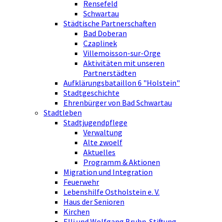
Rensefeld
Schwartau
Städtische Partnerschaften
Bad Doberan
Czaplinek
Villemoisson-sur-Orge
Aktivitäten mit unseren
Partnerstädten
Aufklärungsbataillon 6 "Holstein"
Stadtgeschichte
Ehrenbürger von Bad Schwartau
Stadtleben
Stadtjugendpflege
Verwaltung
Alte zwoelf
Aktuelles
Programm & Aktionen
Migration und Integration
Feuerwehr
Lebenshilfe Ostholstein e. V.
Haus der Senioren
Kirchen
Elli und Wolfgang Bruhn-Stiftung