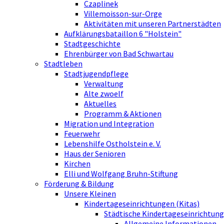
Czaplinek
Villemoisson-sur-Orge
Aktivitäten mit unseren Partnerstädten
Aufklärungsbataillon 6 "Holstein"
Stadtgeschichte
Ehrenbürger von Bad Schwartau
Stadtleben
Stadtjugendpflege
Verwaltung
Alte zwoelf
Aktuelles
Programm & Aktionen
Migration und Integration
Feuerwehr
Lebenshilfe Ostholstein e. V.
Haus der Senioren
Kirchen
Elli und Wolfgang Bruhn-Stiftung
Förderung & Bildung
Unsere Kleinen
Kindertageseinrichtungen (Kitas)
Städtische Kindertageseinrichtung
Allgemeine Informationen