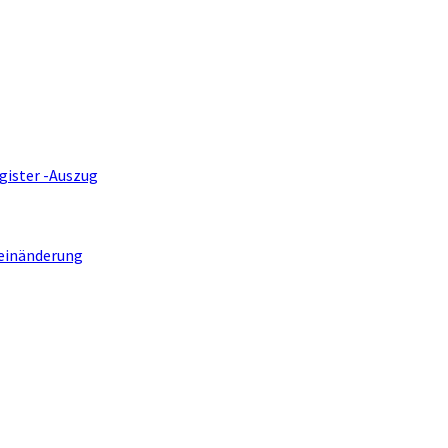
gister -Auszug
einänderung