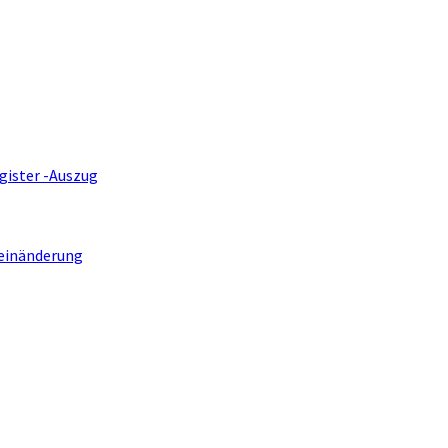
gister -Auszug
einänderung