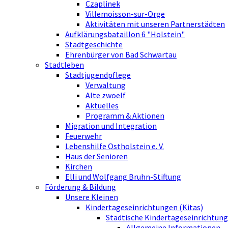
Czaplinek
Villemoisson-sur-Orge
Aktivitäten mit unseren Partnerstädten
Aufklärungsbataillon 6 "Holstein"
Stadtgeschichte
Ehrenbürger von Bad Schwartau
Stadtleben
Stadtjugendpflege
Verwaltung
Alte zwoelf
Aktuelles
Programm & Aktionen
Migration und Integration
Feuerwehr
Lebenshilfe Ostholstein e. V.
Haus der Senioren
Kirchen
Elli und Wolfgang Bruhn-Stiftung
Förderung & Bildung
Unsere Kleinen
Kindertageseinrichtungen (Kitas)
Städtische Kindertageseinrichtung
Allgemeine Informationen