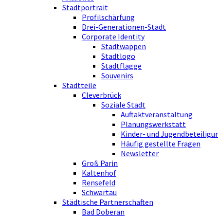
Stadtportrait
Profilschärfung
Drei-Generationen-Stadt
Corporate Identity
Stadtwappen
Stadtlogo
Stadtflagge
Souvenirs
Stadtteile
Cleverbrück
Soziale Stadt
Auftaktveranstaltung
Planungswerkstatt
Kinder- und Jugendbeteiligu
Häufig gestellte Fragen
Newsletter
Groß Parin
Kaltenhof
Rensefeld
Schwartau
Städtische Partnerschaften
Bad Doberan