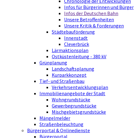
Chronologie der Entwicklungen
Infos für Bürgerinnen und Bürger
Infos der Deutschen Bahn
Unsere Betroffenheiten
Unsere Kritik & Forderungen
Städtebauförderung
Innenstadt
Cleverbrück
Lärmaktionsplan
Ostküstenleitung - 380 kV
Grünplanung
Landschaftsplanung
Kurparkkonzept
Tief- und Straßenbau
Verkehrsentwicklungsplan
Immobilienangebote der Stadt
Wohngrundstücke
Gewerbegrundstücke
Mischgebietsgrundstücke
Mängelmelder
Straßenbeleuchtung
Bürgerportal & Onlinedienste
Bürgerportal