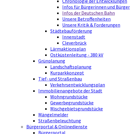
Chronologie der Entwicklungen
Infos für Bürgerinnen und Bürger
Infos der Deutschen Bahn
Unsere Betroffenheiten
Unsere Kritik & Forderungen
Städtebauförderung
Innenstadt
Cleverbrück
Lärmaktionsplan
Ostküstenleitung - 380 kV
Grünplanung
Landschaftsplanung
Kurparkkonzept
Tief- und Straßenbau
Verkehrsentwicklungsplan
Immobilienangebote der Stadt
Wohngrundstücke
Gewerbegrundstücke
Mischgebietsgrundstücke
Mängelmelder
Straßenbeleuchtung
Bürgerportal & Onlinedienste
Bürgerportal