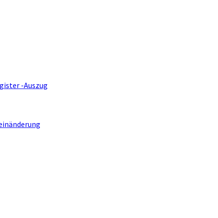
gister -Auszug
einänderung