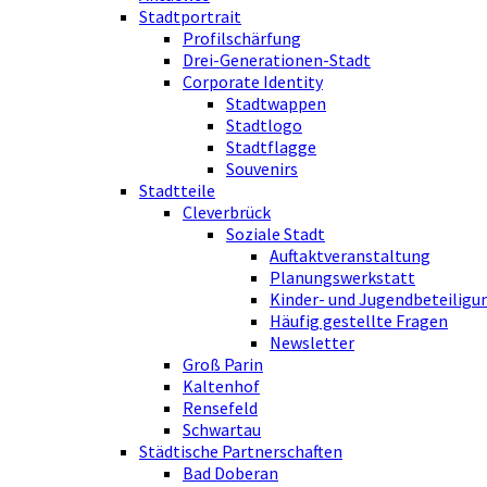
Stadtportrait
Profilschärfung
Drei-Generationen-Stadt
Corporate Identity
Stadtwappen
Stadtlogo
Stadtflagge
Souvenirs
Stadtteile
Cleverbrück
Soziale Stadt
Auftaktveranstaltung
Planungswerkstatt
Kinder- und Jugendbeteiligu
Häufig gestellte Fragen
Newsletter
Groß Parin
Kaltenhof
Rensefeld
Schwartau
Städtische Partnerschaften
Bad Doberan