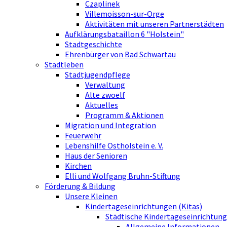
Czaplinek
Villemoisson-sur-Orge
Aktivitäten mit unseren Partnerstädten
Aufklärungsbataillon 6 "Holstein"
Stadtgeschichte
Ehrenbürger von Bad Schwartau
Stadtleben
Stadtjugendpflege
Verwaltung
Alte zwoelf
Aktuelles
Programm & Aktionen
Migration und Integration
Feuerwehr
Lebenshilfe Ostholstein e. V.
Haus der Senioren
Kirchen
Elli und Wolfgang Bruhn-Stiftung
Förderung & Bildung
Unsere Kleinen
Kindertageseinrichtungen (Kitas)
Städtische Kindertageseinrichtung
Allgemeine Informationen