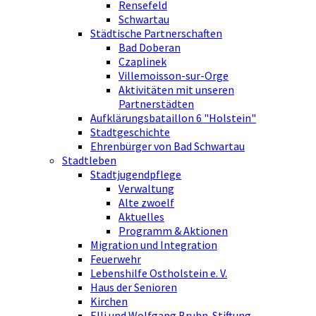
Rensefeld
Schwartau
Städtische Partnerschaften
Bad Doberan
Czaplinek
Villemoisson-sur-Orge
Aktivitäten mit unseren
Partnerstädten
Aufklärungsbataillon 6 "Holstein"
Stadtgeschichte
Ehrenbürger von Bad Schwartau
Stadtleben
Stadtjugendpflege
Verwaltung
Alte zwoelf
Aktuelles
Programm & Aktionen
Migration und Integration
Feuerwehr
Lebenshilfe Ostholstein e. V.
Haus der Senioren
Kirchen
Elli und Wolfgang Bruhn-Stiftung