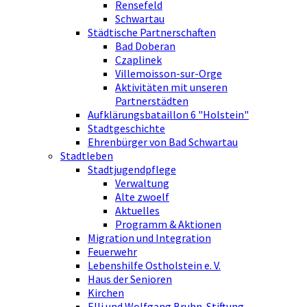
Rensefeld
Schwartau
Städtische Partnerschaften
Bad Doberan
Czaplinek
Villemoisson-sur-Orge
Aktivitäten mit unseren
Partnerstädten
Aufklärungsbataillon 6 "Holstein"
Stadtgeschichte
Ehrenbürger von Bad Schwartau
Stadtleben
Stadtjugendpflege
Verwaltung
Alte zwoelf
Aktuelles
Programm & Aktionen
Migration und Integration
Feuerwehr
Lebenshilfe Ostholstein e. V.
Haus der Senioren
Kirchen
Elli und Wolfgang Bruhn-Stiftung