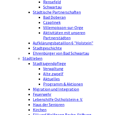
Rensefeld
Schwartau
Städtische Partnerschaften
Bad Doberan
Czaplinek
Villemoisson-sur-Orge
Aktivitäten mit unseren
Partnerstädten
Aufklärungsbataillon 6 "Holstein"
Stadtgeschichte
Ehrenbürger von Bad Schwartau
Stadtleben
Stadtjugendpflege
Verwaltung
Alte zwoelf
Aktuelles
Programm & Aktionen
Migration und Integration
Feuerwehr
Lebenshilfe Ostholstein e. V.
Haus der Senioren
Kirchen
Elli und Wolfgang Bruhn-Stiftung