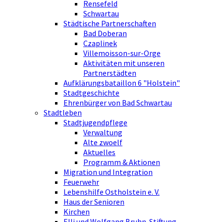
Rensefeld
Schwartau
Städtische Partnerschaften
Bad Doberan
Czaplinek
Villemoisson-sur-Orge
Aktivitäten mit unseren
Partnerstädten
Aufklärungsbataillon 6 "Holstein"
Stadtgeschichte
Ehrenbürger von Bad Schwartau
Stadtleben
Stadtjugendpflege
Verwaltung
Alte zwoelf
Aktuelles
Programm & Aktionen
Migration und Integration
Feuerwehr
Lebenshilfe Ostholstein e. V.
Haus der Senioren
Kirchen
Elli und Wolfgang Bruhn-Stiftung