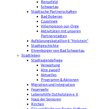
Rensefeld
Schwartau
Städtische Partnerschaften
Bad Doberan
Czaplinek
Villemoisson-sur-Orge
Aktivitäten mit unseren
Partnerstädten
Aufklärungsbataillon 6 "Holstein"
Stadtgeschichte
Ehrenbürger von Bad Schwartau
Stadtleben
Stadtjugendpflege
Verwaltung
Alte zwoelf
Aktuelles
Programm & Aktionen
Migration und Integration
Feuerwehr
Lebenshilfe Ostholstein e. V.
Haus der Senioren
Kirchen
Elli und Wolfgang Bruhn-Stiftung