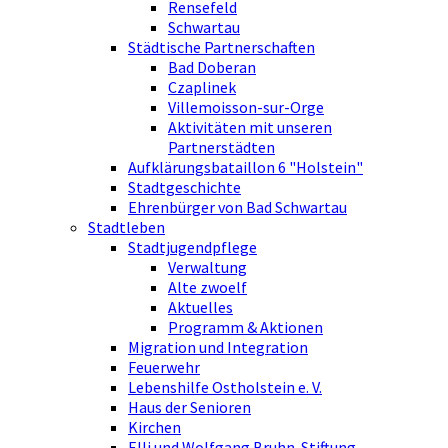
Rensefeld
Schwartau
Städtische Partnerschaften
Bad Doberan
Czaplinek
Villemoisson-sur-Orge
Aktivitäten mit unseren
Partnerstädten
Aufklärungsbataillon 6 "Holstein"
Stadtgeschichte
Ehrenbürger von Bad Schwartau
Stadtleben
Stadtjugendpflege
Verwaltung
Alte zwoelf
Aktuelles
Programm & Aktionen
Migration und Integration
Feuerwehr
Lebenshilfe Ostholstein e. V.
Haus der Senioren
Kirchen
Elli und Wolfgang Bruhn-Stiftung