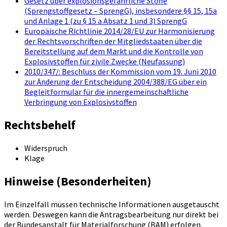
Gesetz über explosionsgefährliche Stoffe
(Sprengstoffgesetz – SprengG), insbesondere §§ 15, 15a
und Anlage 1 (zu § 15 a Absatz 1 und 3) SprengG
Europäische Richtlinie 2014/28/EU zur Harmonisierung
der Rechtsvorschriften der Mitgliedstaaten über die
Bereitstellung auf dem Markt und die Kontrolle von
Explosivstoffen für zivile Zwecke (Neufassung)
2010/347/: Beschluss der Kommission vom 19. Juni 2010
zur Änderung der Entscheidung 2004/388/EG über ein
Begleitformular für die innergemeinschaftliche
Verbringung von Explosivstoffen
Rechtsbehelf
Widerspruch
Klage
Hinweise (Besonderheiten)
Im Einzelfall müssen technische Informationen ausgetauscht
werden. Deswegen kann die Antragsbearbeitung nur direkt bei
der Bundesanstalt für Materialforschung (BAM) erfolgen.