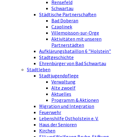
Rensefeld
Schwartau
Städtische Partnerschaften
Bad Doberan
Czaplinek
Villemoisson-sur-Orge
Aktivitäten mit unseren
Partnerstädten
Aufklärungsbataillon 6 "Holstein"
Stadtgeschichte
Ehrenbürger von Bad Schwartau
Stadtleben
Stadtjugendpflege
Verwaltung
Alte zwoelf
Aktuelles
Programm & Aktionen
Migration und Integration
Feuerwehr
Lebenshilfe Ostholstein e. V.
Haus der Senioren
Kirchen
Elli und Wolfgang Bruhn-Stiftung