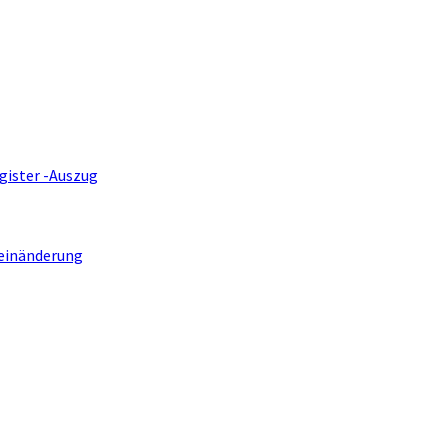
gister -Auszug
einänderung