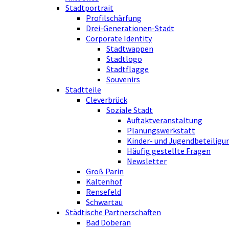
Stadtportrait
Profilschärfung
Drei-Generationen-Stadt
Corporate Identity
Stadtwappen
Stadtlogo
Stadtflagge
Souvenirs
Stadtteile
Cleverbrück
Soziale Stadt
Auftaktveranstaltung
Planungswerkstatt
Kinder- und Jugendbeteiligu
Häufig gestellte Fragen
Newsletter
Groß Parin
Kaltenhof
Rensefeld
Schwartau
Städtische Partnerschaften
Bad Doberan