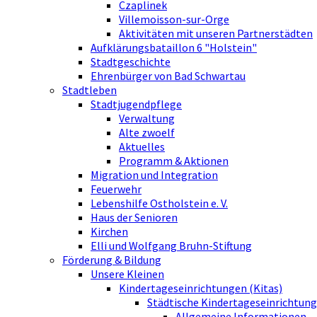
Czaplinek
Villemoisson-sur-Orge
Aktivitäten mit unseren Partnerstädten
Aufklärungsbataillon 6 "Holstein"
Stadtgeschichte
Ehrenbürger von Bad Schwartau
Stadtleben
Stadtjugendpflege
Verwaltung
Alte zwoelf
Aktuelles
Programm & Aktionen
Migration und Integration
Feuerwehr
Lebenshilfe Ostholstein e. V.
Haus der Senioren
Kirchen
Elli und Wolfgang Bruhn-Stiftung
Förderung & Bildung
Unsere Kleinen
Kindertageseinrichtungen (Kitas)
Städtische Kindertageseinrichtung
Allgemeine Informationen