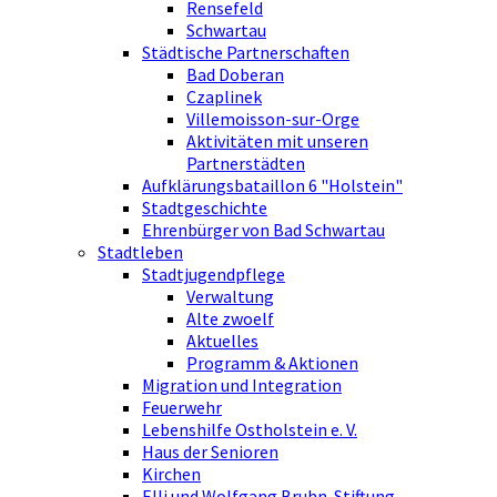
Rensefeld
Schwartau
Städtische Partnerschaften
Bad Doberan
Czaplinek
Villemoisson-sur-Orge
Aktivitäten mit unseren
Partnerstädten
Aufklärungsbataillon 6 "Holstein"
Stadtgeschichte
Ehrenbürger von Bad Schwartau
Stadtleben
Stadtjugendpflege
Verwaltung
Alte zwoelf
Aktuelles
Programm & Aktionen
Migration und Integration
Feuerwehr
Lebenshilfe Ostholstein e. V.
Haus der Senioren
Kirchen
Elli und Wolfgang Bruhn-Stiftung