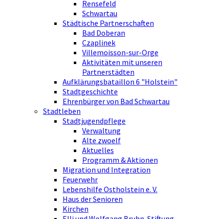
Rensefeld
Schwartau
Städtische Partnerschaften
Bad Doberan
Czaplinek
Villemoisson-sur-Orge
Aktivitäten mit unseren
Partnerstädten
Aufklärungsbataillon 6 "Holstein"
Stadtgeschichte
Ehrenbürger von Bad Schwartau
Stadtleben
Stadtjugendpflege
Verwaltung
Alte zwoelf
Aktuelles
Programm & Aktionen
Migration und Integration
Feuerwehr
Lebenshilfe Ostholstein e. V.
Haus der Senioren
Kirchen
Elli und Wolfgang Bruhn-Stiftung