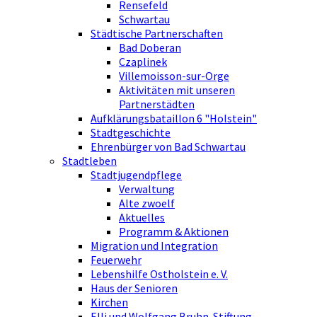
Rensefeld
Schwartau
Städtische Partnerschaften
Bad Doberan
Czaplinek
Villemoisson-sur-Orge
Aktivitäten mit unseren
Partnerstädten
Aufklärungsbataillon 6 "Holstein"
Stadtgeschichte
Ehrenbürger von Bad Schwartau
Stadtleben
Stadtjugendpflege
Verwaltung
Alte zwoelf
Aktuelles
Programm & Aktionen
Migration und Integration
Feuerwehr
Lebenshilfe Ostholstein e. V.
Haus der Senioren
Kirchen
Elli und Wolfgang Bruhn-Stiftung