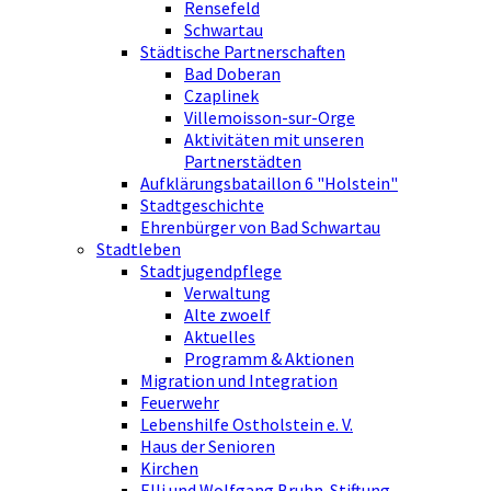
Rensefeld
Schwartau
Städtische Partnerschaften
Bad Doberan
Czaplinek
Villemoisson-sur-Orge
Aktivitäten mit unseren
Partnerstädten
Aufklärungsbataillon 6 "Holstein"
Stadtgeschichte
Ehrenbürger von Bad Schwartau
Stadtleben
Stadtjugendpflege
Verwaltung
Alte zwoelf
Aktuelles
Programm & Aktionen
Migration und Integration
Feuerwehr
Lebenshilfe Ostholstein e. V.
Haus der Senioren
Kirchen
Elli und Wolfgang Bruhn-Stiftung