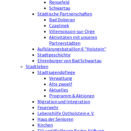
Rensefeld
Schwartau
Städtische Partnerschaften
Bad Doberan
Czaplinek
Villemoisson-sur-Orge
Aktivitäten mit unseren
Partnerstädten
Aufklärungsbataillon 6 "Holstein"
Stadtgeschichte
Ehrenbürger von Bad Schwartau
Stadtleben
Stadtjugendpflege
Verwaltung
Alte zwoelf
Aktuelles
Programm & Aktionen
Migration und Integration
Feuerwehr
Lebenshilfe Ostholstein e. V.
Haus der Senioren
Kirchen
Elli und Wolfgang Bruhn-Stiftung