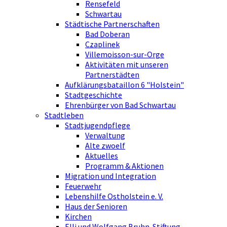
Rensefeld
Schwartau
Städtische Partnerschaften
Bad Doberan
Czaplinek
Villemoisson-sur-Orge
Aktivitäten mit unseren
Partnerstädten
Aufklärungsbataillon 6 "Holstein"
Stadtgeschichte
Ehrenbürger von Bad Schwartau
Stadtleben
Stadtjugendpflege
Verwaltung
Alte zwoelf
Aktuelles
Programm & Aktionen
Migration und Integration
Feuerwehr
Lebenshilfe Ostholstein e. V.
Haus der Senioren
Kirchen
Elli und Wolfgang Bruhn-Stiftung