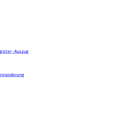
gister -Auszug
einänderung