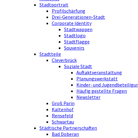
Stadtportrait
Profilschärfung
Drei-Generationen-Stadt
Corporate Identity
Stadtwappen
Stadtlogo
Stadtflagge
Souvenirs
Stadtteile
Cleverbrück
Soziale Stadt
Auftaktveranstaltung
Planungswerkstatt
Kinder- und Jugendbeteiligu
Häufig gestellte Fragen
Newsletter
Groß Parin
Kaltenhof
Rensefeld
Schwartau
Städtische Partnerschaften
Bad Doberan