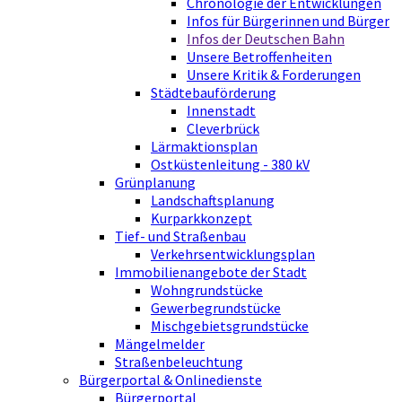
Chronologie der Entwicklungen
Infos für Bürgerinnen und Bürger
Infos der Deutschen Bahn
Unsere Betroffenheiten
Unsere Kritik & Forderungen
Städtebauförderung
Innenstadt
Cleverbrück
Lärmaktionsplan
Ostküstenleitung - 380 kV
Grünplanung
Landschaftsplanung
Kurparkkonzept
Tief- und Straßenbau
Verkehrsentwicklungsplan
Immobilienangebote der Stadt
Wohngrundstücke
Gewerbegrundstücke
Mischgebietsgrundstücke
Mängelmelder
Straßenbeleuchtung
Bürgerportal & Onlinedienste
Bürgerportal