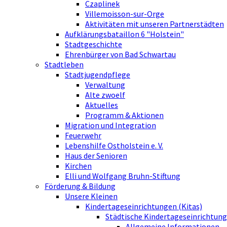
Czaplinek
Villemoisson-sur-Orge
Aktivitäten mit unseren Partnerstädten
Aufklärungsbataillon 6 "Holstein"
Stadtgeschichte
Ehrenbürger von Bad Schwartau
Stadtleben
Stadtjugendpflege
Verwaltung
Alte zwoelf
Aktuelles
Programm & Aktionen
Migration und Integration
Feuerwehr
Lebenshilfe Ostholstein e. V.
Haus der Senioren
Kirchen
Elli und Wolfgang Bruhn-Stiftung
Förderung & Bildung
Unsere Kleinen
Kindertageseinrichtungen (Kitas)
Städtische Kindertageseinrichtung
Allgemeine Informationen