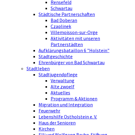
Rensefeld
Schwartau
Städtische Partnerschaften
Bad Doberan
Czaplinek
Villemoisson-sur-Orge
Aktivitäten mit unseren
Partnerstädten
Aufklärungsbataillon 6 "Holstein"
Stadtgeschichte
Ehrenbürger von Bad Schwartau
Stadtleben
Stadtjugendpflege
Verwaltung
Alte zwoelf
Aktuelles
Programm & Aktionen
Migration und Integration
Feuerwehr
Lebenshilfe Ostholstein e. V.
Haus der Senioren
Kirchen
Elli und Wolfgang Bruhn-Stiftung