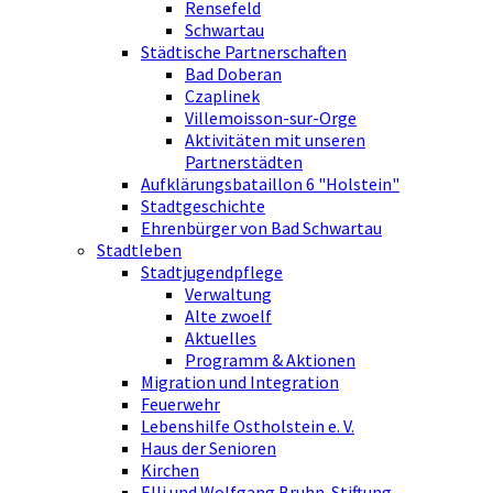
Rensefeld
Schwartau
Städtische Partnerschaften
Bad Doberan
Czaplinek
Villemoisson-sur-Orge
Aktivitäten mit unseren
Partnerstädten
Aufklärungsbataillon 6 "Holstein"
Stadtgeschichte
Ehrenbürger von Bad Schwartau
Stadtleben
Stadtjugendpflege
Verwaltung
Alte zwoelf
Aktuelles
Programm & Aktionen
Migration und Integration
Feuerwehr
Lebenshilfe Ostholstein e. V.
Haus der Senioren
Kirchen
Elli und Wolfgang Bruhn-Stiftung