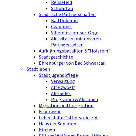
Rensefeld
Schwartau
Städtische Partnerschaften
Bad Doberan
Czaplinek
Villemoisson-sur-Orge
Aktivitäten mit unseren
Partnerstädten
Aufklärungsbataillon 6 "Holstein"
Stadtgeschichte
Ehrenbürger von Bad Schwartau
Stadtleben
Stadtjugendpflege
Verwaltung
Alte zwoelf
Aktuelles
Programm & Aktionen
Migration und Integration
Feuerwehr
Lebenshilfe Ostholstein e. V.
Haus der Senioren
Kirchen
Elli und Wolfgang Bruhn-Stiftung