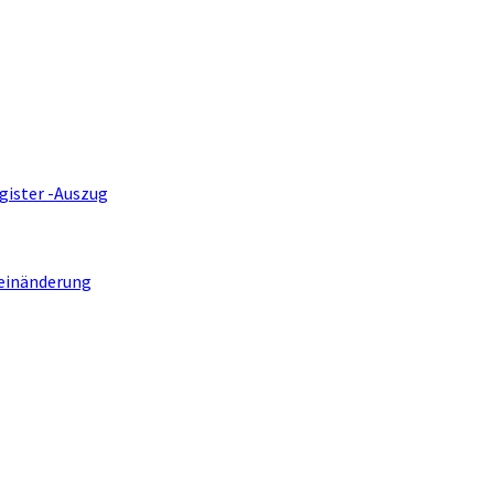
gister -Auszug
einänderung