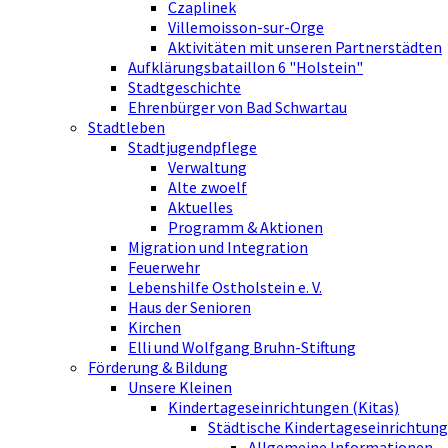
Czaplinek
Villemoisson-sur-Orge
Aktivitäten mit unseren Partnerstädten
Aufklärungsbataillon 6 "Holstein"
Stadtgeschichte
Ehrenbürger von Bad Schwartau
Stadtleben
Stadtjugendpflege
Verwaltung
Alte zwoelf
Aktuelles
Programm & Aktionen
Migration und Integration
Feuerwehr
Lebenshilfe Ostholstein e. V.
Haus der Senioren
Kirchen
Elli und Wolfgang Bruhn-Stiftung
Förderung & Bildung
Unsere Kleinen
Kindertageseinrichtungen (Kitas)
Städtische Kindertageseinrichtung
Allgemeine Informationen