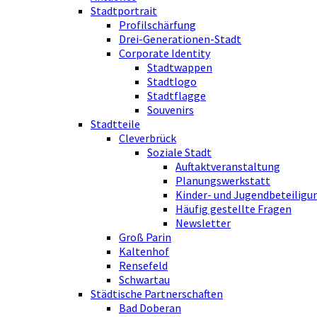
Stadtportrait
Profilschärfung
Drei-Generationen-Stadt
Corporate Identity
Stadtwappen
Stadtlogo
Stadtflagge
Souvenirs
Stadtteile
Cleverbrück
Soziale Stadt
Auftaktveranstaltung
Planungswerkstatt
Kinder- und Jugendbeteiligu
Häufig gestellte Fragen
Newsletter
Groß Parin
Kaltenhof
Rensefeld
Schwartau
Städtische Partnerschaften
Bad Doberan