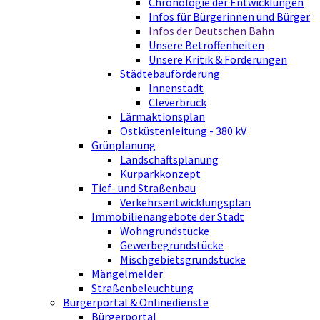
Chronologie der Entwicklungen
Infos für Bürgerinnen und Bürger
Infos der Deutschen Bahn
Unsere Betroffenheiten
Unsere Kritik & Forderungen
Städtebauförderung
Innenstadt
Cleverbrück
Lärmaktionsplan
Ostküstenleitung - 380 kV
Grünplanung
Landschaftsplanung
Kurparkkonzept
Tief- und Straßenbau
Verkehrsentwicklungsplan
Immobilienangebote der Stadt
Wohngrundstücke
Gewerbegrundstücke
Mischgebietsgrundstücke
Mängelmelder
Straßenbeleuchtung
Bürgerportal & Onlinedienste
Bürgerportal