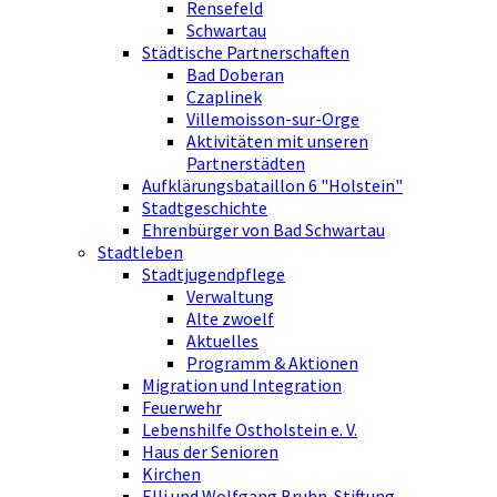
Rensefeld
Schwartau
Städtische Partnerschaften
Bad Doberan
Czaplinek
Villemoisson-sur-Orge
Aktivitäten mit unseren
Partnerstädten
Aufklärungsbataillon 6 "Holstein"
Stadtgeschichte
Ehrenbürger von Bad Schwartau
Stadtleben
Stadtjugendpflege
Verwaltung
Alte zwoelf
Aktuelles
Programm & Aktionen
Migration und Integration
Feuerwehr
Lebenshilfe Ostholstein e. V.
Haus der Senioren
Kirchen
Elli und Wolfgang Bruhn-Stiftung