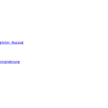
gister -Auszug
einänderung