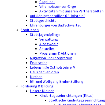
Czaplinek
Villemoisson-sur-Orge
Aktivitäten mit unseren Partnerstädten
Aufklärungsbataillon 6 "Holstein"
Stadtgeschichte
Ehrenbürger von Bad Schwartau
Stadtleben
Stadtjugendpflege
Verwaltung
Alte zwoelf
Aktuelles
Programm & Aktionen
Migration und Integration
Feuerwehr
Lebenshilfe Ostholstein e. V.
Haus der Senioren
Kirchen
Elli und Wolfgang Bruhn-Stiftung
Förderung & Bildung
Unsere Kleinen
Kindertageseinrichtungen (Kitas)
Städtische Kindertageseinrichtung
Allgemeine Informationen