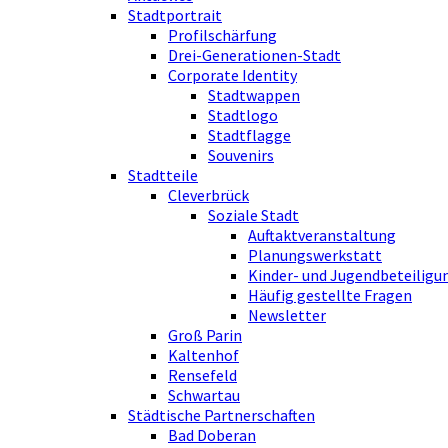
Stadtportrait
Profilschärfung
Drei-Generationen-Stadt
Corporate Identity
Stadtwappen
Stadtlogo
Stadtflagge
Souvenirs
Stadtteile
Cleverbrück
Soziale Stadt
Auftaktveranstaltung
Planungswerkstatt
Kinder- und Jugendbeteiligu
Häufig gestellte Fragen
Newsletter
Groß Parin
Kaltenhof
Rensefeld
Schwartau
Städtische Partnerschaften
Bad Doberan