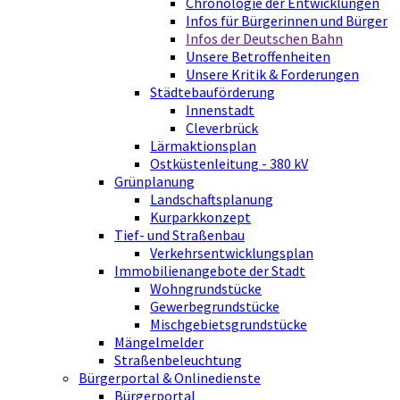
Chronologie der Entwicklungen
Infos für Bürgerinnen und Bürger
Infos der Deutschen Bahn
Unsere Betroffenheiten
Unsere Kritik & Forderungen
Städtebauförderung
Innenstadt
Cleverbrück
Lärmaktionsplan
Ostküstenleitung - 380 kV
Grünplanung
Landschaftsplanung
Kurparkkonzept
Tief- und Straßenbau
Verkehrsentwicklungsplan
Immobilienangebote der Stadt
Wohngrundstücke
Gewerbegrundstücke
Mischgebietsgrundstücke
Mängelmelder
Straßenbeleuchtung
Bürgerportal & Onlinedienste
Bürgerportal