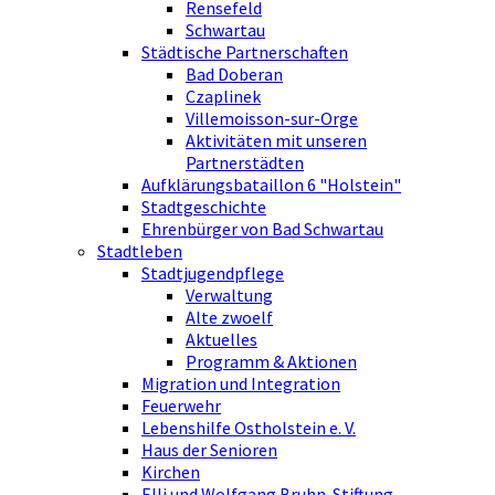
Rensefeld
Schwartau
Städtische Partnerschaften
Bad Doberan
Czaplinek
Villemoisson-sur-Orge
Aktivitäten mit unseren
Partnerstädten
Aufklärungsbataillon 6 "Holstein"
Stadtgeschichte
Ehrenbürger von Bad Schwartau
Stadtleben
Stadtjugendpflege
Verwaltung
Alte zwoelf
Aktuelles
Programm & Aktionen
Migration und Integration
Feuerwehr
Lebenshilfe Ostholstein e. V.
Haus der Senioren
Kirchen
Elli und Wolfgang Bruhn-Stiftung