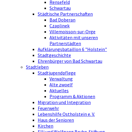
Rensefeld
Schwartau
Städtische Partnerschaften
Bad Doberan
Czaplinek
Villemoisson-sur-Orge
Aktivitäten mit unseren
Partnerstädten
Aufklärungsbataillon 6 "Holstein"
Stadtgeschichte
Ehrenbürger von Bad Schwartau
Stadtleben
Stadtjugendpflege
Verwaltung
Alte zwoelf
Aktuelles
Programm & Aktionen
Migration und Integration
Feuerwehr
Lebenshilfe Ostholstein e. V.
Haus der Senioren
Kirchen
Elli und Wolfgang Bruhn-Stiftung