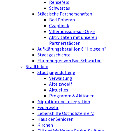
Rensefeld
Schwartau
Städtische Partnerschaften
Bad Doberan
Czaplinek
Villemoisson-sur-Orge
Aktivitäten mit unseren
Partnerstädten
Aufklärungsbataillon 6 "Holstein"
Stadtgeschichte
Ehrenbürger von Bad Schwartau
Stadtleben
Stadtjugendpflege
Verwaltung
Alte zwoelf
Aktuelles
Programm & Aktionen
Migration und Integration
Feuerwehr
Lebenshilfe Ostholstein e. V.
Haus der Senioren
Kirchen
Elli und Wolfgang Bruhn-Stiftung