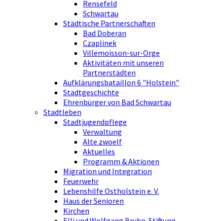
Rensefeld
Schwartau
Städtische Partnerschaften
Bad Doberan
Czaplinek
Villemoisson-sur-Orge
Aktivitäten mit unseren
Partnerstädten
Aufklärungsbataillon 6 "Holstein"
Stadtgeschichte
Ehrenbürger von Bad Schwartau
Stadtleben
Stadtjugendpflege
Verwaltung
Alte zwoelf
Aktuelles
Programm & Aktionen
Migration und Integration
Feuerwehr
Lebenshilfe Ostholstein e. V.
Haus der Senioren
Kirchen
Elli und Wolfgang Bruhn-Stiftung