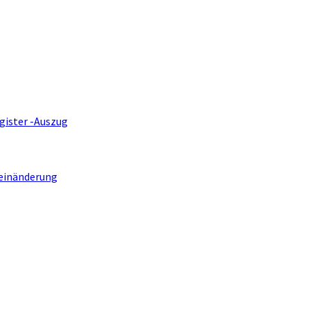
gister -Auszug
einänderung