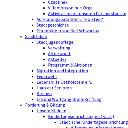
Czaplinek
Villemoisson-sur-Orge
Aktivitäten mit unseren Partnerstädten
Aufklärungsbataillon 6 "Holstein"
Stadtgeschichte
Ehrenbürger von Bad Schwartau
Stadtleben
Stadtjugendpflege
Verwaltung
Alte zwoelf
Aktuelles
Programm & Aktionen
Migration und Integration
Feuerwehr
Lebenshilfe Ostholstein e. V.
Haus der Senioren
Kirchen
Elli und Wolfgang Bruhn-Stiftung
Förderung & Bildung
Unsere Kleinen
Kindertageseinrichtungen (Kitas)
Städtische Kindertageseinrichtung
Allgemeine Informationen