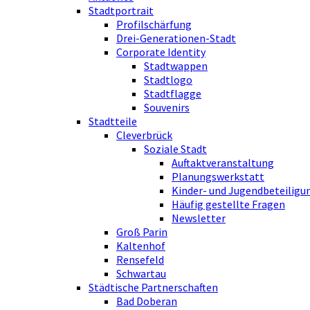
Stadtportrait
Profilschärfung
Drei-Generationen-Stadt
Corporate Identity
Stadtwappen
Stadtlogo
Stadtflagge
Souvenirs
Stadtteile
Cleverbrück
Soziale Stadt
Auftaktveranstaltung
Planungswerkstatt
Kinder- und Jugendbeteiligu
Häufig gestellte Fragen
Newsletter
Groß Parin
Kaltenhof
Rensefeld
Schwartau
Städtische Partnerschaften
Bad Doberan