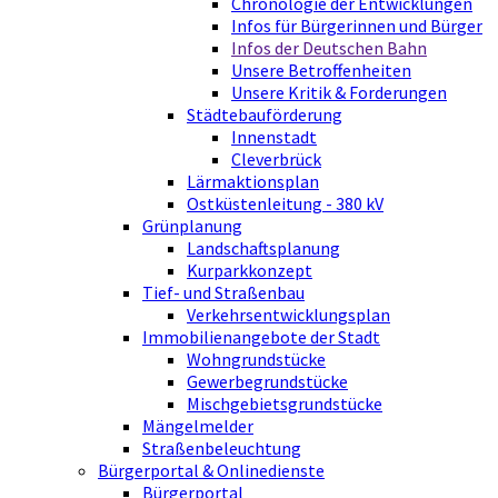
Chronologie der Entwicklungen
Infos für Bürgerinnen und Bürger
Infos der Deutschen Bahn
Unsere Betroffenheiten
Unsere Kritik & Forderungen
Städtebauförderung
Innenstadt
Cleverbrück
Lärmaktionsplan
Ostküstenleitung - 380 kV
Grünplanung
Landschaftsplanung
Kurparkkonzept
Tief- und Straßenbau
Verkehrsentwicklungsplan
Immobilienangebote der Stadt
Wohngrundstücke
Gewerbegrundstücke
Mischgebietsgrundstücke
Mängelmelder
Straßenbeleuchtung
Bürgerportal & Onlinedienste
Bürgerportal