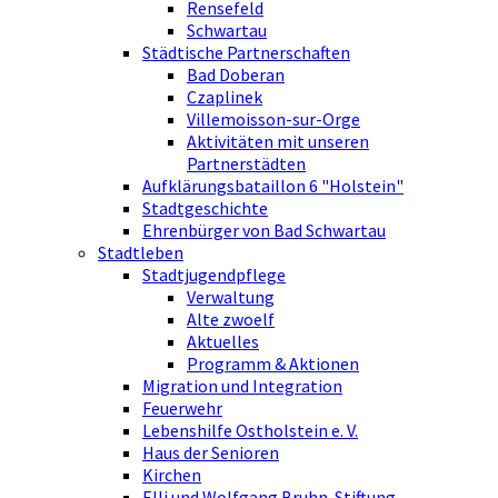
Rensefeld
Schwartau
Städtische Partnerschaften
Bad Doberan
Czaplinek
Villemoisson-sur-Orge
Aktivitäten mit unseren
Partnerstädten
Aufklärungsbataillon 6 "Holstein"
Stadtgeschichte
Ehrenbürger von Bad Schwartau
Stadtleben
Stadtjugendpflege
Verwaltung
Alte zwoelf
Aktuelles
Programm & Aktionen
Migration und Integration
Feuerwehr
Lebenshilfe Ostholstein e. V.
Haus der Senioren
Kirchen
Elli und Wolfgang Bruhn-Stiftung