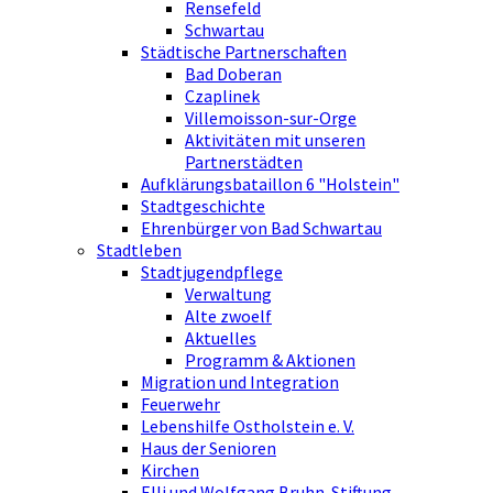
Rensefeld
Schwartau
Städtische Partnerschaften
Bad Doberan
Czaplinek
Villemoisson-sur-Orge
Aktivitäten mit unseren
Partnerstädten
Aufklärungsbataillon 6 "Holstein"
Stadtgeschichte
Ehrenbürger von Bad Schwartau
Stadtleben
Stadtjugendpflege
Verwaltung
Alte zwoelf
Aktuelles
Programm & Aktionen
Migration und Integration
Feuerwehr
Lebenshilfe Ostholstein e. V.
Haus der Senioren
Kirchen
Elli und Wolfgang Bruhn-Stiftung