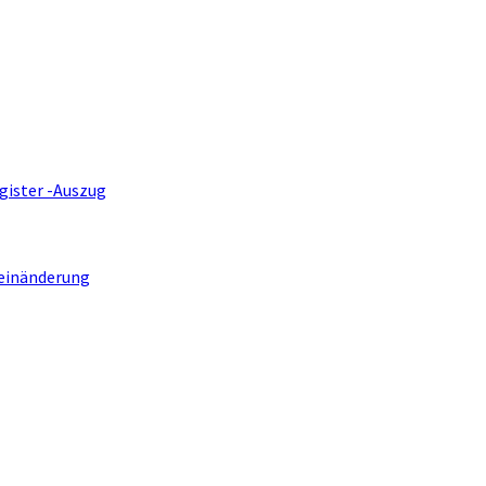
gister -Auszug
einänderung