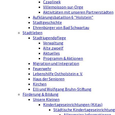
Czaplinek
Villemoisson-sur-Orge
Aktivitäten mit unseren Partnerstädten
Aufklärungsbataillon 6 "Holstein"
Stadtgeschichte
Ehrenbürger von Bad Schwartau
Stadtleben
Stadtjugendpflege
Verwaltung
Alte zwoelf
Aktuelles
Programm & Aktionen
Migration und Integration
Feuerwehr
Lebenshilfe Ostholstein e. V.
Haus der Senioren
Kirchen
Elli und Wolfgang Bruhn-Stiftung
Förderung & Bildung
Unsere Kleinen
Kindertageseinrichtungen (Kitas)
Städtische Kindertageseinrichtung
Allgemeine Informationen