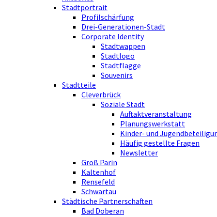
Stadtportrait
Profilschärfung
Drei-Generationen-Stadt
Corporate Identity
Stadtwappen
Stadtlogo
Stadtflagge
Souvenirs
Stadtteile
Cleverbrück
Soziale Stadt
Auftaktveranstaltung
Planungswerkstatt
Kinder- und Jugendbeteiligu
Häufig gestellte Fragen
Newsletter
Groß Parin
Kaltenhof
Rensefeld
Schwartau
Städtische Partnerschaften
Bad Doberan