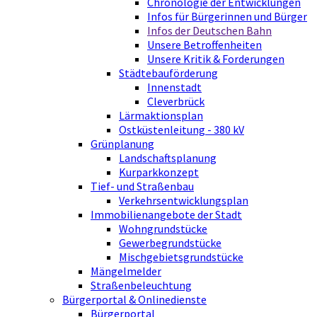
Chronologie der Entwicklungen
Infos für Bürgerinnen und Bürger
Infos der Deutschen Bahn
Unsere Betroffenheiten
Unsere Kritik & Forderungen
Städtebauförderung
Innenstadt
Cleverbrück
Lärmaktionsplan
Ostküstenleitung - 380 kV
Grünplanung
Landschaftsplanung
Kurparkkonzept
Tief- und Straßenbau
Verkehrsentwicklungsplan
Immobilienangebote der Stadt
Wohngrundstücke
Gewerbegrundstücke
Mischgebietsgrundstücke
Mängelmelder
Straßenbeleuchtung
Bürgerportal & Onlinedienste
Bürgerportal