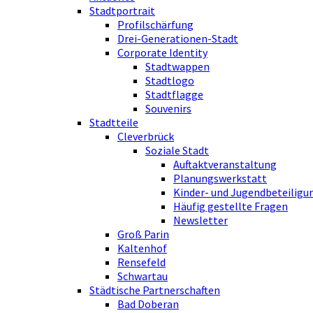
Stadtportrait
Profilschärfung
Drei-Generationen-Stadt
Corporate Identity
Stadtwappen
Stadtlogo
Stadtflagge
Souvenirs
Stadtteile
Cleverbrück
Soziale Stadt
Auftaktveranstaltung
Planungswerkstatt
Kinder- und Jugendbeteiligu
Häufig gestellte Fragen
Newsletter
Groß Parin
Kaltenhof
Rensefeld
Schwartau
Städtische Partnerschaften
Bad Doberan