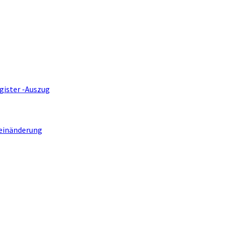
gister -Auszug
einänderung