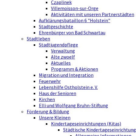
Czaplinek
Villemoisson-sur-Orge
Aktivitäten mit unseren Partnerstädten
Aufklärungsbataillon 6 "Holstein"
Stadtgeschichte
Ehrenbürger von Bad Schwartau
Stadtleben
Stadtjugendpflege
Verwaltung
Alte zwoelf
Aktuelles
Programm & Aktionen
Migration und Integration
Feuerwehr
Lebenshilfe Ostholstein e. V.
Haus der Senioren
Kirchen
Elli und Wolfgang Bruhn-Stiftung
Förderung & Bildung
Unsere Kleinen
Kindertageseinrichtungen (Kitas)
Städtische Kindertageseinrichtung
Allgemeine Informationen