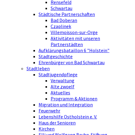
Rensefeld
Schwartau
Städtische Partnerschaften
Bad Doberan
Czaplinek
Villemoisson-sur-Orge
Aktivitäten mit unseren
Partnerstädten
Aufklärungsbataillon 6 "Holstein"
Stadtgeschichte
Ehrenbürger von Bad Schwartau
Stadtleben
Stadtjugendpflege
Verwaltung
Alte zwoelf
Aktuelles
Programm & Aktionen
Migration und Integration
Feuerwehr
Lebenshilfe Ostholstein e. V.
Haus der Senioren
Kirchen
Elli und Wolfgang Bruhn-Stiftung