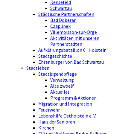
Rensefeld
Schwartau
Städtische Partnerschaften
Bad Doberan
Czaplinek
Villemoisson-sur-Orge
Aktivitäten mit unseren
Partnerstädten
Aufklärungsbataillon 6 "Holstein"
Stadtgeschichte
Ehrenbürger von Bad Schwartau
Stadtleben
Stadtjugendpflege
Verwaltung
Alte zwoelf
Aktuelles
Programm & Aktionen
Migration und Integration
Feuerwehr
Lebenshilfe Ostholstein e. V.
Haus der Senioren
Kirchen
Elli und Wolfgang Bruhn-Stiftung